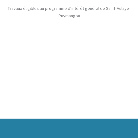
Travaux éligibles au programme d’intérêt général de Saint-Aulaye-
Puymangou
La rénovation énergétique
L’adaptation du logement
Les travaux lourds