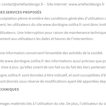
 : contact@artefactdesign.fr – Site internet : www.artefactdesign.fr
 DES SERVICES PROPOSÉS
cceptation pleine et entière des conditions générales d’utilisation c
t, les utilisateurs du site www.dordogne.soliha.fr sont donc invit
tilisateurs. Une interruption pour raison de maintenance techniqu
ment aux utilisateurs les dates et heures de l’intervention.
ne information concernant l’ensemble des activités de la société.
site www.dordogne.soliha.fr des informations aussi précises que pos
ise à jour, qu’elles soient de son fait ou du fait des tiers partenai
e.soliha.fr sont données à titre indicatif, et sont susceptibles d’év
 sont donnés sous réserve de modifications ayant été apportées depu
TECHNIQUES
es matériels liés à l’utilisation du site. De plus, l’utilisateur du s