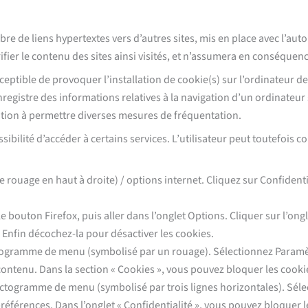
re de liens hypertextes vers d’autres sites, mis en place avec l’a
fier le contenu des sites ainsi visités, et n’assumera en conséquenc
ptible de provoquer l’installation de cookie(s) sur l’ordinateur de l’u
enregistre des informations relatives à la navigation d’un ordinateur 
ocation à permettre diverses mesures de fréquentation.
ssibilité d’accéder à certains services. L’utilisateur peut toutefois
 rouage en haut à droite) / options internet. Cliquez sur Confidentia
 le bouton Firefox, puis aller dans l’onglet Options. Cliquer sur l’on
. Enfin décochez-la pour désactiver les cookies.
pictogramme de menu (symbolisé par un rouage). Sélectionnez Paramè
 contenu. Dans la section « Cookies », vous pouvez bloquer les cooki
pictogramme de menu (symbolisé par trois lignes horizontales). Séle
 préférences. Dans l’onglet « Confidentialité », vous pouvez bloquer l