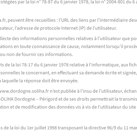
ées par la loi n° 78-87 du 6 janvier 1978, la loi n° 2004-801 du 6 ao
fr, peuvent être recueillies : l’URL des liens par l’intermédiaire desq
ateur, l’adresse de protocole Internet (IP) de l’utilisateur.
ecte des informations personnelles relatives à l’utilisateur que pou
ations en toute connaissance de cause, notamment lorsqu’il procède 
n ou non de fournir ces informations.
de la loi 78-17 du 6 janvier 1978 relative à l’informatique, aux fichi
rsonnelles le concernant, en effectuant sa demande écrite et signée
 à laquelle la réponse doit être envoyée.
www.dordogne.soliha.fr n’est publiée à l’insu de l’utilisateur, éch
SOLIHA Dordogne – Périgord et de ses droits permettrait la transmis
tion et de modification des données vis à vis de l’utilisateur du si
de la loi du 1er juillet 1998 transposant la directive 96/9 du 11 mar