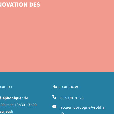
NOVATION DES
contrer
Nous contacter
téléphonique
: de
05 53 06 81 20
00 et de 13h30-17h00
accueil.dordogne@soliha
au jeudi