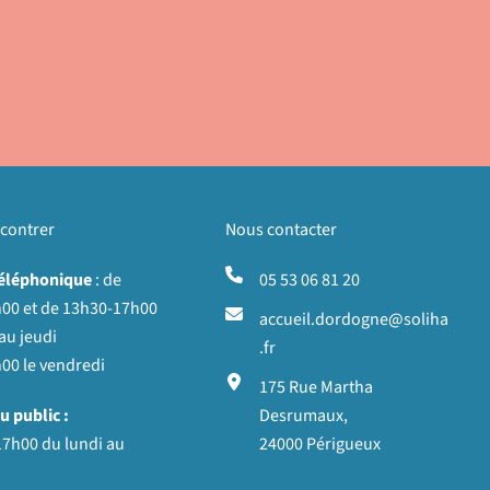
contrer
Nous contacter
téléphonique
: de
05 53 06 81 20
00 et de 13h30-17h00
accueil.dordogne@soliha
au jeudi
.fr
00 le vendredi
175 Rue Martha
u public :
Desrumaux,
17h00 du lundi au
24000 Périgueux